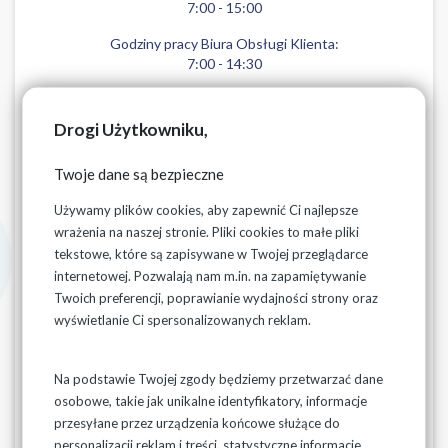
7:00 - 15:00
Godziny pracy Biura Obsługi Klienta:
7:00 - 14:30
Drogi Użytkowniku,
Procedura przyłączania do sieci wodociągowej i/lub
Twoje dane są bezpieczne
kanalizacyjnej
Używamy plików cookies, aby zapewnić Ci najlepsze
wrażenia na naszej stronie. Pliki cookies to małe pliki
Procedura zawierania umów o dostarczanie wody i/lub
tekstowe, które są zapisywane w Twojej przeglądarce
odprowadzanie ścieków
internetowej. Pozwalają nam m.in. na zapamiętywanie
E-FAKTURY
Twoich preferencji, poprawianie wydajności strony oraz
wyświetlanie Ci spersonalizowanych reklam.
System powiadamiania SMS
NUMERY ALARMOWE - KONSERWATORZY
Na podstawie Twojej zgody będziemy przetwarzać dane
osobowe, takie jak unikalne identyfikatory, informacje
W związku z obowiązywaniem nowych przepisów
przesyłane przez urządzenia końcowe służące do
dotyczące ochrony danych osobowych -
personalizacji reklam i treści, statystyczne informacje